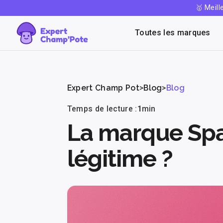
🥇 Meil
-50% offert 🎁
Toutes les marques
Expert Champ Pot
>
Blog
>
Blog
Temps de lecture :
1
min
La marque Spa
légitime ?