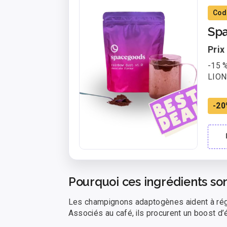
Cod
Sp
Prix 
-15 
LIO
-20
Pourquoi ces ingrédients son
Les champignons adaptogènes aident à régul
Associés au café, ils procurent un boost d’é