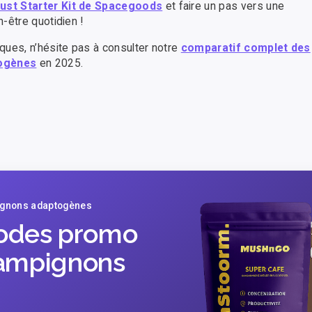
ust Starter Kit de Spacegoods
et faire un pas vers une
-être quotidien !
ques, n’hésite pas à consulter notre
comparatif complet des
togènes
en 2025.
ignons adaptogènes
codes promo
ampignons