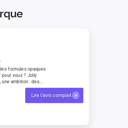
arque
a
 des formules opaques
pour vous ? Jolly
 une ambition : des
la maternité. Voici mon
Lire l'avis complet