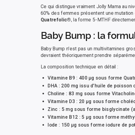
Ce qui distingue vraiment Jolly Mama au niv
60% des femmes présentent une mutation du
Quatrefolic®
, la forme 5-MTHF directemen
Baby Bump : la formu
Baby Bump n'est pas un multivitamines gro
devraient théoriquement prendre séparément
La composition technique en détail :
Vitamine B9 : 400 µg sous forme Quat
DHA : 200 mg issu d'huile de poisson c
Choline : 83 mg sous forme Vitacholi
Vitamine D3 : 20 µg sous forme cholé
Zinc : 5 mg sous forme bisglycinate (
Vitamine B12 : 5 µg sous forme méth
Iode : 150 µg sous forme iodure de p