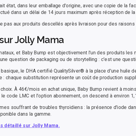
it état, dans leur emballage d'origine, avec une copie de la fa
ctué dans un délai de 14 jours maximum après réception de l
ique pas aux produits descellés après livraison pour des raisons
 sur Jolly Mama
ataux, et Baby Bump est objectivement l'un des produits les 
 une question de packaging ou de storytelling : c'est une quest
 basique, le DHA certifié QualitySilver® à la place d'une huile 
ure : chaque substitution représente un coût de production sup
s choix. À 46€/mois en achat unique, Baby Bump revient à moins
c le code LMC et l'option abonnement, on descend à environ 1,1
mmes souffrant de troubles thyroïdiens : la présence d'iode d
isponible dans la gamme.
is détaillé sur Jolly Mama.