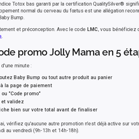
ndice Totox bas garanti par la certification QualitySilver® signi
oppement normal du cerveau du fœtus est une allégation recon
 Baby Bump.
tement et préconception. Avec le code
LMC
, vous bénéficiez
a
.
code promo Jolly Mama en 5 ét
d'une minute :
outez Baby Bump ou tout autre produit au panier
 à la page de paiement
" ou "Code promo"
et validez
che bien sur votre total avant de finaliser
i, vérifiez qu'aucune autre promotion n'est déjà active sur vot
ndi au vendredi (9h-13h et 14h-18h).