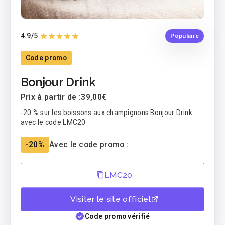
4.9
/5
Populaire
Code promo
Bonjour Drink
Prix à partir de :
39,00€
-20 % sur les boissons aux champignons Bonjour Drink
avec le code LMC20
-20%
Avec le code promo :
LMC20
Visiter le site officiel
Code promo vérifié