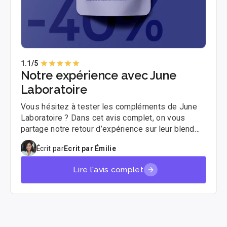
1.1
/5
Notre expérience avec June
Laboratoire
Vous hésitez à tester les compléments de June
Laboratoire ? Dans cet avis complet, on vous
partage notre retour d’expérience sur leur blend
“Travailler”, un concentré de champignons
Écrit par
Ecrit par Émilie
fonctionnels pensé pour la concentration et la
clarté mentale 🧠
Lire l'avis complet