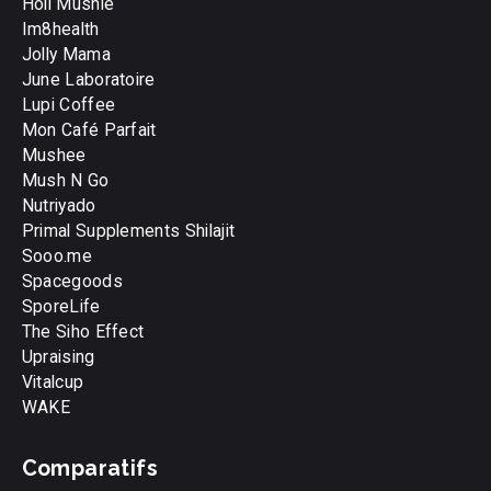
Holi Mushie
Im8health
Jolly Mama
June Laboratoire
Lupi Coffee
Mon Café Parfait
Mushee
Mush N Go
Nutriyado
Primal Supplements Shilajit
Sooo.me
Spacegoods
SporeLife
The Siho Effect
Upraising
Vitalcup
WAKE
Comparatifs