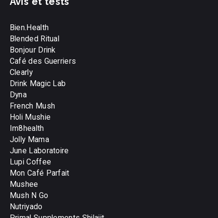
Avis et tests
Bien.Health
Blended Ritual
Bonjour Drink
Café des Guerriers
Clearly
Drink Magic Lab
Dyna
French Mush
Holi Mushie
Im8health
Jolly Mama
June Laboratoire
Lupi Coffee
Mon Café Parfait
Mushee
Mush N Go
Nutriyado
Primal Supplements Shilajit