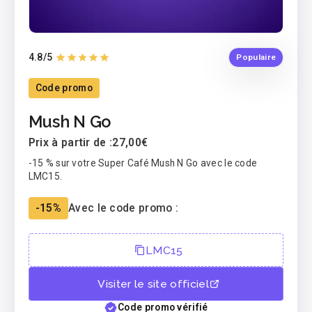
4.8
/5
Populaire
Code promo
Mush N Go
Prix à partir de :
27,00€
-15 % sur votre Super Café Mush N Go avec le code
LMC15.
-15%
Avec le code promo :
LMC15
Visiter le site officiel
Code promo vérifié