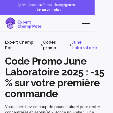
🥇 Meilleurs café aux champignons
→
En savoir plus
Expert Champ
Codes
June
>
>
Pot
promo
Laboratoire
Code Promo June
Laboratoire 2025 : -15
% sur votre première
commande
Vous cherchez un coup de pouce naturel pour rester
concentré(e) et serein(e) ? Bonne nouvelle : June