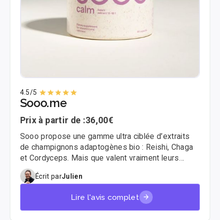
4.5
/5
Sooo.me
Prix à partir de :
36,00€
Sooo propose une gamme ultra ciblée d’extraits
de champignons adaptogènes bio : Reishi, Chaga
et Cordyceps. Mais que valent vraiment leurs
produits ? On les a testés pendant plusieurs
Écrit par
Julien
semaines, voici notre avis 👇
Lire l'avis complet