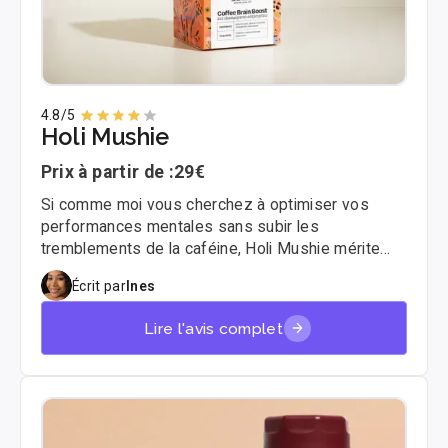
4.8
/5
Holi Mushie
Prix à partir de :
29€
Si comme moi vous cherchez à optimiser vos
performances mentales sans subir les
tremblements de la caféine, Holi Mushie mérite
votre attention. Cette marque française promet de
Écrit par
Ines
transformer votre rituel matinal grâce aux
champignons adaptogènes. J'ai testé leurs
Lire l'avis complet
capsules et leur matcha pour voir si la promesse
"Less Stress, More Focus" est tenue ou s'il s'agit
juste de marketing.