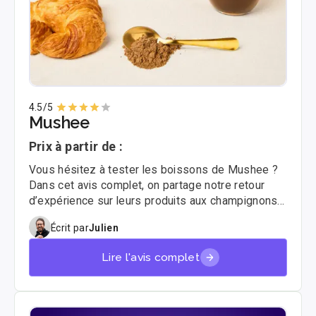
4.5
/5
Mushee
Prix à partir de :
Vous hésitez à tester les boissons de Mushee ?
Dans cet avis complet, on partage notre retour
d’expérience sur leurs produits aux champignons
adaptogènes, leurs promesses bien-être et leur
Écrit par
Julien
positionnement unique. Spoiler : on a été
agréablement surpris 🍄
Lire l'avis complet