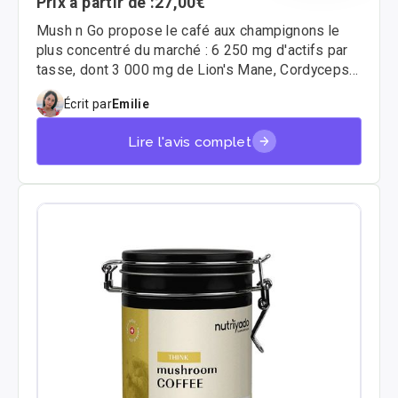
Prix à partir de :
27,00€
Mush n Go propose le café aux champignons le
plus concentré du marché : 6 250 mg d'actifs par
tasse, dont 3 000 mg de Lion's Mane, Cordyceps
et Chaga dosés à 1 000 mg chacun. On l'a testé en
Écrit par
Emilie
détail — composition, goût, effets ressentis et
rapport qualité-prix — pour vous donner un avis
Lire l'avis complet
honnête et factuel. 🍄