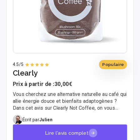
4.5
/5
Populaire
Clearly
Prix à partir de :
30,00€
Vous cherchez une alternative naturelle au café qui
allie énergie douce et bienfaits adaptogènes ?
Dans cet avis sur Clearly Not Coffee, on vous
partage notre test complet de cette boisson
Écrit par
Julien
innovante qui fait parler d’elle. 🌿
Lire l'avis complet