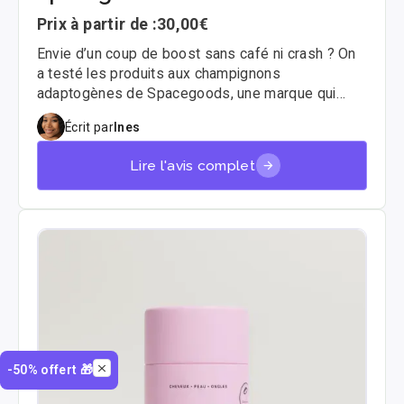
Prix à partir de :
30,00€
Envie d’un coup de boost sans café ni crash ? On
a testé les produits aux champignons
adaptogènes de Spacegoods, une marque qui
bouscule les codes avec ses mélanges futuristes
Écrit par
Ines
et ses couleurs flashy. Voici notre avis complet.
Lire l'avis complet
-50% offert 🎁