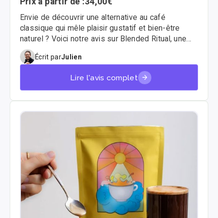
Prix à partir de :
34,00€
Envie de découvrir une alternative au café
classique qui mêle plaisir gustatif et bien-être
naturel ? Voici notre avis sur Blended Ritual, une
marque qui mise tout sur un blend innovant : un
Écrit par
Julien
café enrichi aux champignons adaptogènes. On a
testé leur produit phare Awakening, et voici notre
Lire l'avis complet
retour complet.