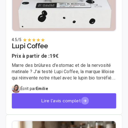
4.5
/5
Lupi Coffee
Prix à partir de :
19€
Marre des brûlures d'estomac et de la nervosité
matinale ? J'ai testé Lupi Coffee, la marque lilloise
qui réinvente notre rituel avec le lupin bio torréfié.
Si vous cherchez une boisson fonctionnelle qui
Écrit par
Emilie
imite le café sans la relation toxique avec la
caféine, ce test complet est fait pour vous.
Lire l'avis complet
Plongeons dans l'analyse de cette pépite locale.