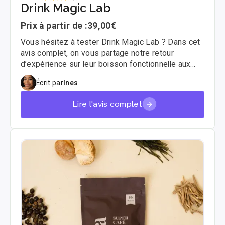
Drink Magic Lab
Prix à partir de :
39,00€
Vous hésitez à tester Drink Magic Lab ? Dans cet
avis complet, on vous partage notre retour
d’expérience sur leur boisson fonctionnelle aux
champignons adaptogènes, entre innovation, goût
Écrit par
Ines
et bienfaits naturels. Spoiler : c’est loin d’être une
simple boisson bien-être 💡
Lire l'avis complet