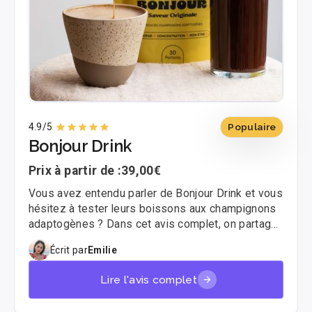
4.9
/5
Populaire
Bonjour Drink
Prix à partir de :
39,00€
Vous avez entendu parler de Bonjour Drink et vous
hésitez à tester leurs boissons aux champignons
adaptogènes ? Dans cet avis complet, on partage
notre retour d’expérience, les points forts, les
Écrit par
Emilie
limites et les profils à qui ça peut vraiment
convenir. Spoiler : on a été agréablement surpris.
Lire l'avis complet
😊