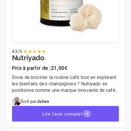
4.3
/5
Nutriyado
Prix à partir de :
21,00€
Envie de booster ta routine café tout en explorant
les bienfaits des champignons ? Nutriyado se
positionne comme une marque innovante de café
aux champignons pensée pour accompagner ta
Écrit par
Julien
journée de façon naturelle.
Lire l'avis complet