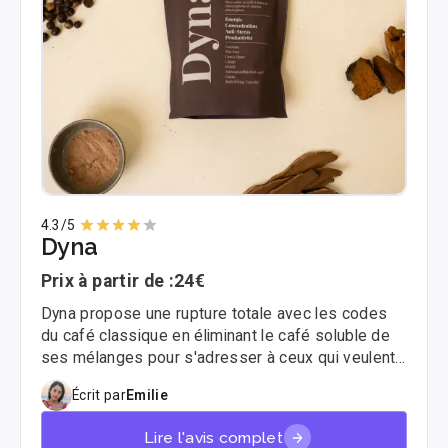
4.3
/5
Dyna
Prix à partir de :
24€
Dyna propose une rupture totale avec les codes
du café classique en éliminant le café soluble de
ses mélanges pour s'adresser à ceux qui veulent
fuir l'acidité et le crash de caféine. Si vous
Écrit par
Emilie
cherchez une clarté mentale stable sans les
tremblements, découvrez mon test complet sur
Lire l'avis complet
ces rituels adaptogènes fabriqués en France.