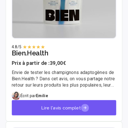
4.8
/5
Bien.Health
Prix à partir de :
39,00€
Envie de tester les champignons adaptogènes de
Bien.Health ? Dans cet avis, on vous partage notre
retour sur leurs produits les plus populaires, leurs
promesses, et à qui cette marque peut vraiment
Écrit par
Emilie
convenir. Spoiler : design français, formules bien
pensées, mais pas pour tout le monde… 😉
Lire l'avis complet