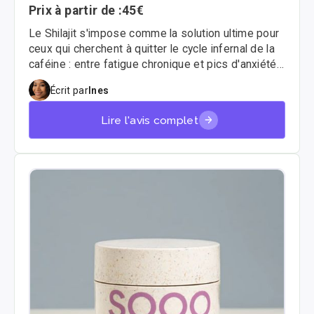
Prix à partir de :
45€
Le Shilajit s'impose comme la solution ultime pour
ceux qui cherchent à quitter le cycle infernal de la
caféine : entre fatigue chronique et pics d'anxiété.
Dans cet article, je décortique pour vous Primal
Écrit par
Ines
Supplements Shilajit, une marque qui promet une
pureté inégalée pour optimiser votre énergie
Lire l'avis complet
mitochondriale sans les effets délétères du café
classique.