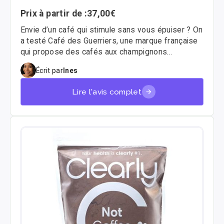
Prix à partir de :
37,00€
Envie d’un café qui stimule sans vous épuiser ? On
a testé Café des Guerriers, une marque française
qui propose des cafés aux champignons
adaptogènes aux saveurs originales : Café,
Écrit par
Ines
Noisette, et Chocolat. Voici notre avis complet 🧠
Lire l'avis complet