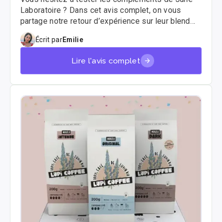
Laboratoire ? Dans cet avis complet, on vous
partage notre retour d’expérience sur leur blend
“Travailler”, un concentré de champignons
Écrit par
Emilie
fonctionnels pensé pour la concentration et la
clarté mentale 🧠
Lire l'avis complet