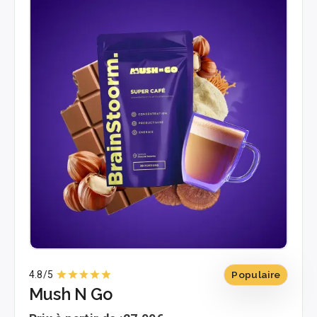
4.8
/5
Populaire
Mush N Go