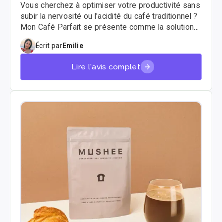
Vous cherchez à optimiser votre productivité sans
subir la nervosité ou l'acidité du café traditionnel ?
Mon Café Parfait se présente comme la solution
ultime pour les actifs et les biohackers en quête
Écrit par
Emilie
d'une énergie stable et durable. Découvrez notre
test complet pour savoir si cette alternative aux
Lire l'avis complet
champignons adaptogènes mérite sa place dans
votre routine matinale.