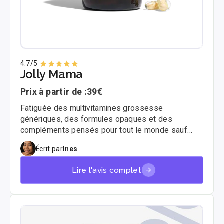
4.7
/5
Jolly Mama
Prix à partir de :
39€
Fatiguée des multivitamines grossesse
génériques, des formules opaques et des
compléments pensés pour tout le monde sauf
pour vous ? Jolly Mama a été créée pour combler
Écrit par
Ines
ce vide. Deux mères, une ambition : des produits
formulés avec rigueur pour chaque étape de la
Lire l'avis complet
maternité. Voici mon test complet, sans filtre.