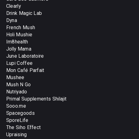
Clearly
Drink Magic Lab
Dyna
French Mush
Holi Mushie
Im8health
Jolly Mama
June Laboratoire
Lupi Coffee
Mon Café Parfait
Mushee
Mush N Go
Nutriyado
Primal Supplements Shilajit
Sooo.me
Spacegoods
SporeLife
The Siho Effect
Upraising