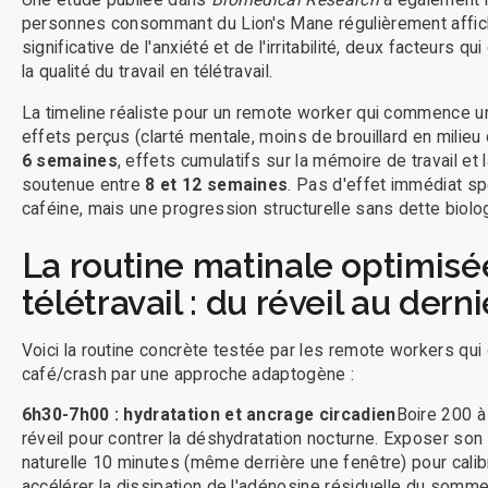
personnes consommant du Lion's Mane régulièrement affich
significative de l'anxiété et de l'irritabilité, deux facteurs 
la qualité du travail en télétravail.
La timeline réaliste pour un remote worker qui commence u
effets perçus (clarté mentale, moins de brouillard en milieu
6 semaines
, effets cumulatifs sur la mémoire de travail et 
soutenue entre
8 et 12 semaines
. Pas d'effet immédiat s
caféine, mais une progression structurelle sans dette biolo
La routine matinale optimisé
télétravail : du réveil au derni
Voici la routine concrète testée par les remote workers qui 
café/crash par une approche adaptogène :
6h30-7h00 : hydratation et ancrage circadien
Boire 200 à
réveil pour contrer la déshydratation nocturne. Exposer son 
naturelle 10 minutes (même derrière une fenêtre) pour calibr
accélérer la dissipation de l'adénosine résiduelle du sommei