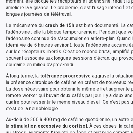
moment, elle bloque les récepteurs à l'adénosine, réduit la 
améliore la vigilance. Le problème, c'est l'usage intensif et
longues journées de télétravail.
Le mécanisme du
crash de 15h
est bien documenté. La caf
l'adénosine : elle la bloque temporairement. Pendant que vou
l'adénosine continue de s'accumuler en arrière-plan. Quand
(demi-vie de 5 heures environ), toute l'adénosine accumul
sur les récepteurs libérés. C'est ce rebond brutal, amplifié 
souvent associée aux longues sessions d'écran, qui provoq
soudaine en milieu d'après-midi.
À long terme, la
tolérance progressive
aggrave la situatio
la présence chronique de caféine en créant de nouveaux ré
La dose nécessaire pour obtenir le même effet augmente 
remote worker qui buvait deux cafés par jour il y a deux ans
quatre pour ressentir le même niveau d'éveil. Ce n'est pas u
c'est de la neurobiologie.
Au-delà de 300 à 400 mg de caféine quotidienne, un autre ef
la
stimulation excessive du cortisol
. À ces doses, la caf
au stress, augmente l'anxiété de fond et nuit précisément à