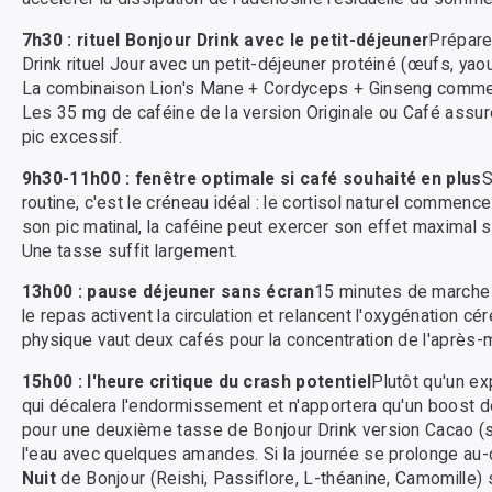
7h30 : rituel Bonjour Drink avec le petit-déjeuner
Prépare
Drink rituel Jour avec un petit-déjeuner protéiné (œufs, yao
La combinaison Lion's Mane + Cordyceps + Ginseng comme
Les 35 mg de caféine de la version Originale ou Café assu
pic excessif.
9h30-11h00 : fenêtre optimale si café souhaité en plus
S
routine, c'est le créneau idéal : le cortisol naturel commen
son pic matinal, la caféine peut exercer son effet maximal s
Une tasse suffit largement.
13h00 : pause déjeuner sans écran
15 minutes de marche 
le repas activent la circulation et relancent l'oxygénation cé
physique vaut deux cafés pour la concentration de l'après-m
15h00 : l'heure critique du crash potentiel
Plutôt qu'un e
qui décalera l'endormissement et n'apportera qu'un boost d
pour une deuxième tasse de Bonjour Drink version Cacao (
l'eau avec quelques amandes. Si la journée se prolonge au-de
Nuit
de Bonjour (Reishi, Passiflore, L-théanine, Camomille) 