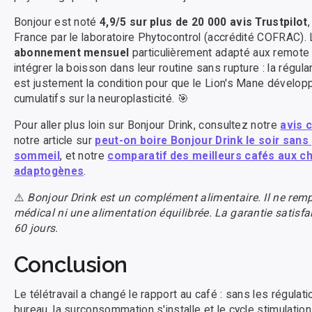
Bonjour est noté
4,9/5 sur plus de 20 000 avis Trustpilot
France par le laboratoire Phytocontrol (accrédité COFRAC)
abonnement mensuel
particulièrement adapté aux remote 
intégrer la boisson dans leur routine sans rupture : la régu
est justement la condition pour que le Lion's Mane dévelop
cumulatifs sur la neuroplasticité. 🎯
Pour aller plus loin sur Bonjour Drink, consultez notre
avis 
notre article sur
peut-on boire Bonjour Drink le soir sans
sommeil
, et notre
comparatif des meilleurs cafés aux 
adaptogènes
.
⚠️
Bonjour Drink est un complément alimentaire. Il ne rem
médical ni une alimentation équilibrée. La garantie satisf
60 jours.
Conclusion
Le télétravail a changé le rapport au café : sans les régulat
bureau, la surconsommation s'installe et le cycle stimulation