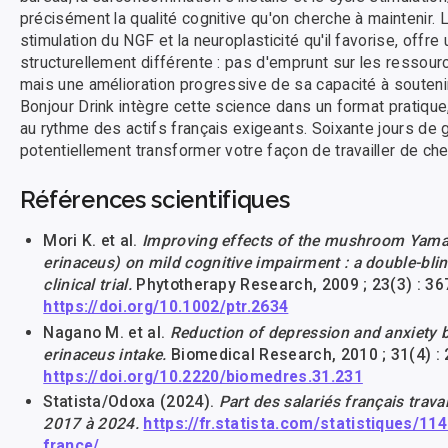
précisément la qualité cognitive qu'on cherche à maintenir. 
stimulation du NGF et la neuroplasticité qu'il favorise, offr
structurellement différente : pas d'emprunt sur les ressour
mais une amélioration progressive de sa capacité à soutenir l
Bonjour Drink intègre cette science dans un format pratiqu
au rythme des actifs français exigeants. Soixante jours de g
potentiellement transformer votre façon de travailler de ch
Références scientifiques
Mori K. et al.
Improving effects of the mushroom Yama
erinaceus) on mild cognitive impairment : a double-bli
clinical trial.
Phytotherapy Research, 2009 ; 23(3) : 36
https://doi.org/10.1002/ptr.2634
Nagano M. et al.
Reduction of depression and anxiety 
erinaceus intake.
Biomedical Research, 2010 ; 31(4) :
https://doi.org/10.2220/biomedres.31.231
Statista/Odoxa (2024).
Part des salariés français trava
2017 à 2024.
https://fr.statista.com/statistiques/114
france/