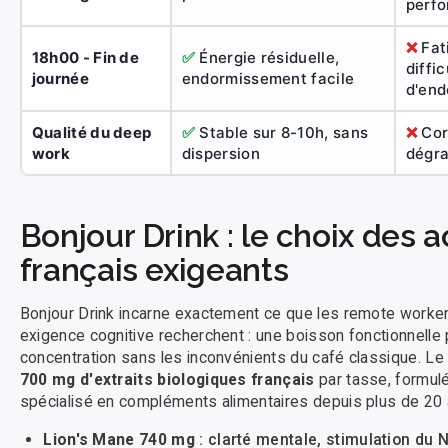
perf
❌
Fat
18h00 - Fin de
✅
Énergie résiduelle,
diffic
journée
endormissement facile
d'en
Qualité du deep
✅
Stable sur 8-10h, sans
❌
Cor
work
dispersion
dégra
Bonjour Drink : le choix des a
français exigeants
Bonjour Drink incarne exactement ce que les remote workers
exigence cognitive recherchent : une boisson fonctionnelle 
concentration sans les inconvénients du café classique. L
700 mg d'extraits biologiques français
par tasse, formulé
spécialisé en compléments alimentaires depuis plus de 20 
Lion's Mane 740 mg
: clarté mentale, stimulation du 