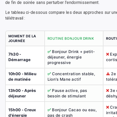
de fin de soirée sans perturber l'endormissement.
Le tableau ci-dessous compare les deux approches sur une
télétravail :
MOMENT DE LA
ROUTINE BONJOUR DRINK
ROUT
JOURNÉE
✅
Bonjour Drink + petit-
7h30 -
❌
Expr
déjeuner, énergie
Démarrage
corti
progressive
10h00 - Milieu
✅
Concentration stable,
⚠️
2e 
de matinée
Lion's Mane actif
tolér
13h00 - Après
✅
Pause active, pas
❌
3e c
déjeuner
besoin de stimulant
déshy
❌
Cra
15h00 - Creux
✅
Bonjour Cacao ou eau,
irrita
d'énergie
pas de crash