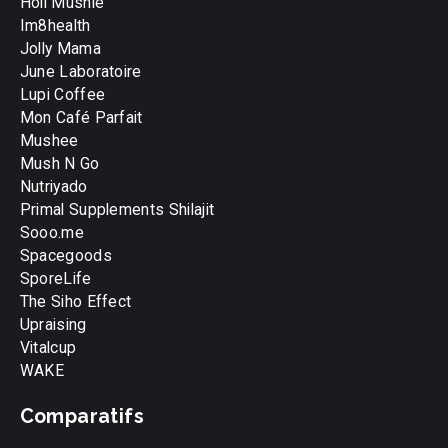
Holi Mushie
Im8health
Jolly Mama
June Laboratoire
Lupi Coffee
Mon Café Parfait
Mushee
Mush N Go
Nutriyado
Primal Supplements Shilajit
Sooo.me
Spacegoods
SporeLife
The Siho Effect
Upraising
Vitalcup
WAKE
Comparatifs