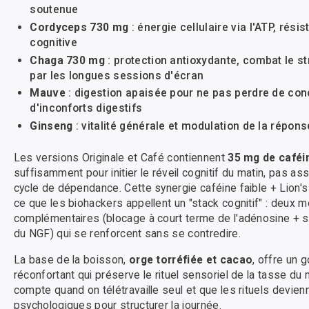
soutenue
Cordyceps 730 mg
: énergie cellulaire via l'ATP, résis
cognitive
Chaga 730 mg
: protection antioxydante, combat le s
par les longues sessions d'écran
Mauve
: digestion apaisée pour ne pas perdre de con
d'inconforts digestifs
Ginseng
: vitalité générale et modulation de la répon
Les versions Originale et Café contiennent
35 mg de caféi
suffisamment pour initier le réveil cognitif du matin, pas a
cycle de dépendance. Cette synergie caféine faible + Lion
ce que les biohackers appellent un "stack cognitif" : deux
complémentaires (blocage à court terme de l'adénosine + st
du NGF) qui se renforcent sans se contredire.
La base de la boisson,
orge torréfiée et cacao
, offre un 
réconfortant qui préserve le rituel sensoriel de la tasse du m
compte quand on télétravaille seul et que les rituels devie
psychologiques pour structurer la journée.