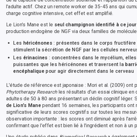
l'adulte actif. Chez un remote worker de 35-45 ans qui cum
charge cognitive intensive, cet effet est amplifié.
Le Lion's Mane est le
seul champignon identifié à ce jour
production endogène de NGF via deux familles de molécules
Les
héricénones
: présentes dans le corps fructifèr
stimulent la sécrétion de NGF par les cellules nerve
Les
érinacines
: concentrées dans le mycélium, elles 
puissantes que les héricénones et traversent la
barr
encéphalique
pour agir directement dans le cerveau
L'étude de référence est japonaise : Mori et al. (2009) ont 
Phytotherapy Research
les résultats d'un essai clinique en
adultes de 50 à 80 ans présentant un déclin cognitif léger
de Lion's Mane
pendant 16 semaines, les participants ont 
significative de leurs scores cognitifs sur toutes les mesu
observation importante : les scores ont diminué après l'arrê
confirmant que l'effet est bien lié à l'ingrédient et non à un 
Une étude publiée dans
Biomedical Research
a également 