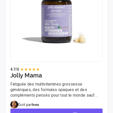
4.7
/5
Jolly Mama
Fatiguée des multivitamines grossesse
génériques, des formules opaques et des
compléments pensés pour tout le monde sauf
pour vous ? Jolly Mama a été créée pour combler
Écrit par
Ines
ce vide. Deux mères, une ambition : des produits
formulés avec rigueur pour chaque étape de la