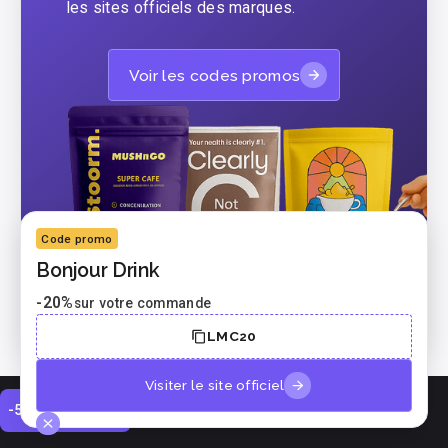
les sites officiels des marques.
Voir les codes promos
Code promo
Bonjour Drink
-20%
sur votre commande
LMC20
Visiter le site officiel
-50% offert 🎁
Avis et tests