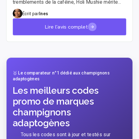
tremblements de la caféine, Holi Mushie mérite
votre attention. Cette marque française promet de
Écrit par
Ines
transformer votre rituel matinal grâce aux
champignons adaptogènes. J'ai testé leurs
Lire l'avis complet
capsules et leur matcha pour voir si la promesse
"Less Stress, More Focus" est tenue ou s'il s'agit
juste de marketing.
🥇 Le comparateur n°1 dédié aux champignons
adaptogènes
Les meilleurs codes
promo de marques
champignons
adaptogènes
Tous les codes sont à jour et testés sur