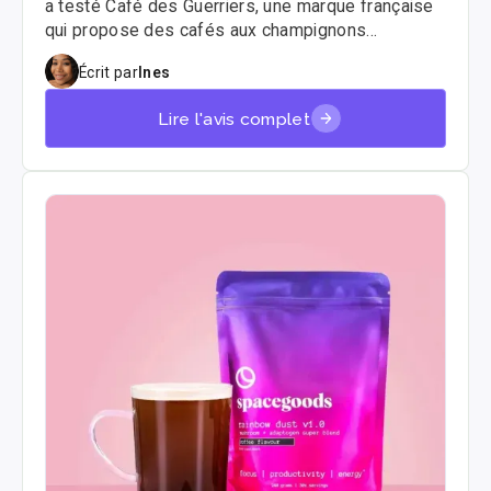
a testé Café des Guerriers, une marque française
qui propose des cafés aux champignons
adaptogènes aux saveurs originales : Café,
Écrit par
Ines
Noisette, et Chocolat. Voici notre avis complet 🧠
Lire l'avis complet