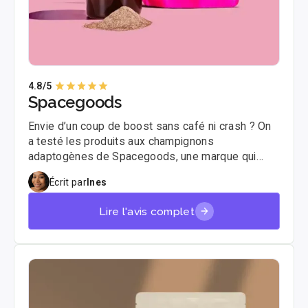
4.8
/5
Spacegoods
Envie d’un coup de boost sans café ni crash ? On
a testé les produits aux champignons
adaptogènes de Spacegoods, une marque qui
bouscule les codes avec ses mélanges futuristes
Écrit par
Ines
et ses couleurs flashy. Voici notre avis complet.
Lire l'avis complet