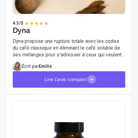
4.3
/5
Dyna
Dyna propose une rupture totale avec les codes
du café classique en éliminant le café soluble de
ses mélanges pour s'adresser à ceux qui veulent
fuir l'acidité et le crash de caféine. Si vous
Écrit par
Emilie
cherchez une clarté mentale stable sans les
tremblements, découvrez mon test complet sur
Lire l'avis complet
ces rituels adaptogènes fabriqués en France.